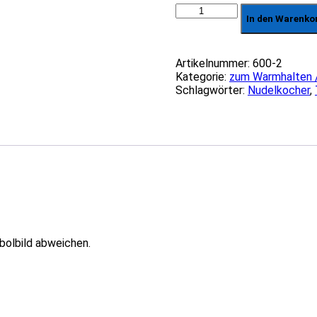
Pastakocher
In den Warenko
12L
Tischmodell
400V
Artikelnummer:
600-2
Menge
Kategorie:
zum Warmhalten 
Schlagwörter:
Nudelkocher
,
bolbild abweichen.