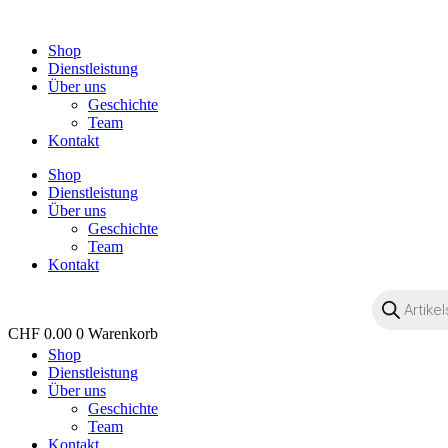
Zum
Inhalt
Shop
wechseln
Dienstleistung
Über uns
Geschichte
Team
Kontakt
Shop
Dienstleistung
Über uns
Geschichte
Team
Kontakt
Products
search
CHF
0.00
0
Warenkorb
Shop
OO
Dienstleistung
Über uns
Geschichte
Team
Kontakt