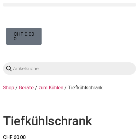
OO
CHF
0.00
0
Shop
/
Geräte
/
zum Kühlen
/ Tiefkühlschrank
Tiefkühlschrank
CHF
60.00