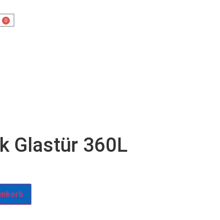
OO
0
k Glastür 360L
enkorb