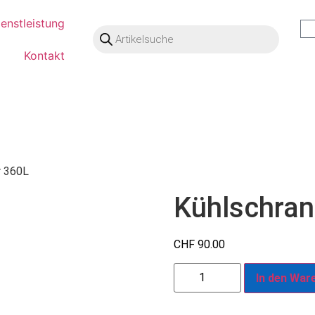
ienstleistung
Kontakt
r 360L
Kühlschran
CHF
90.00
In den War