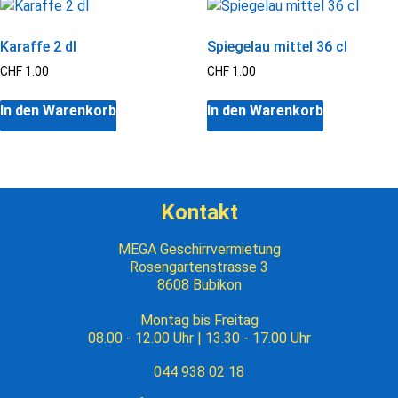
Karaffe 2 dl
Spiegelau mittel 36 cl
CHF
1.00
CHF
1.00
In den Warenkorb
In den Warenkorb
Kontakt
MEGA Geschirrvermietung
Rosengartenstrasse 3
8608 Bubikon
Montag bis Freitag
08.00 - 12.00 Uhr | 13.30 - 17.00 Uhr
044 938 02 18