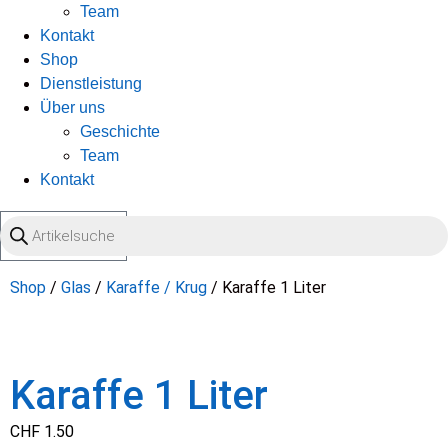
Team
Kontakt
Shop
Dienstleistung
Über uns
Geschichte
Team
Kontakt
Products
0
OO
Warenkorb
search
Shop
/
Glas
/
Karaffe / Krug
/ Karaffe 1 Liter
Karaffe 1 Liter
CHF
1.50