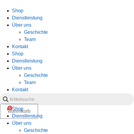
Zum
Inhalt
Shop
wechseln
Dienstleistung
Über uns
Geschichte
Team
Kontakt
Shop
Dienstleistung
Über uns
Geschichte
Team
Kontakt
Products
search
0
Shop
OO
Warenkorb
Dienstleistung
Über uns
Geschichte