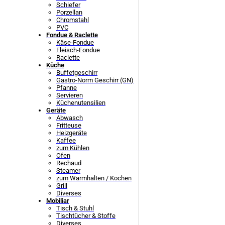
Schiefer
Porzellan
Chromstahl
PVC
Fondue & Raclette
Käse-Fondue
Fleisch-Fondue
Raclette
Küche
Buffetgeschirr
Gastro-Norm Geschirr (GN)
Pfanne
Servieren
Küchenutensilien
Geräte
Abwasch
Fritteuse
Heizgeräte
Kaffee
zum Kühlen
Ofen
Rechaud
Steamer
zum Warmhalten / Kochen
Grill
Diverses
Mobiliar
Tisch & Stuhl
Tischtücher & Stoffe
Diverses