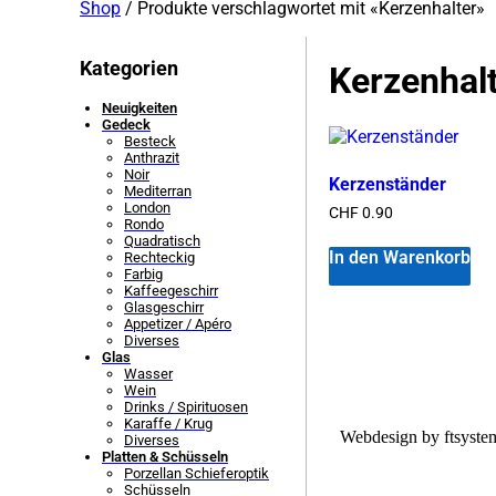
Shop
/ Produkte verschlagwortet mit «Kerzenhalter»
Kategorien
Kerzenhal
Neuigkeiten
Gedeck
Besteck
Anthrazit
Noir
Kerzenständer
Mediterran
London
CHF
0.90
Rondo
Quadratisch
In den Warenkorb
Rechteckig
Farbig
Kaffee­­geschirr
Glasgeschirr
Appetizer / Apéro
Diverses
Glas
Wasser
Wein
Drinks / Spirituosen
Karaffe / Krug
Webdesign by ftsyst
Diverses
Platten & Schüsseln
Porzellan Schieferoptik
Schüsseln