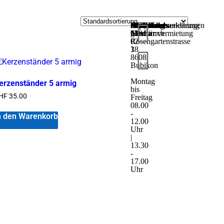
Kontakt
MEGA
044
info@mega-
Download
AGB
Bedienungsanleitungen
Rechtliches
Impressum
Datenschutzerklärung
Social
Geschirrvermietung
938
geschirr.ch
Media
Rosengartenstrasse
02
3
18
8608
Bubikon
Montag
erzenständer 5 armig
bis
HF
35.00
Freitag
08.00
-
n den Warenkorb
12.00
Uhr
|
13.30
-
17.00
Uhr