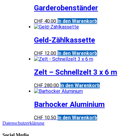
Garderobenständer
CHF
40.00
In den Warenkorb
Geld-Zählkassette
CHF
12.00
In den Warenkorb
Zelt – Schnellzelt 3 x 6 m
CHF
280.00
In den Warenkorb
Barhocker Aluminium
CHF
10.50
In den Warenkorb
Datenschutzerklärung
Social Media