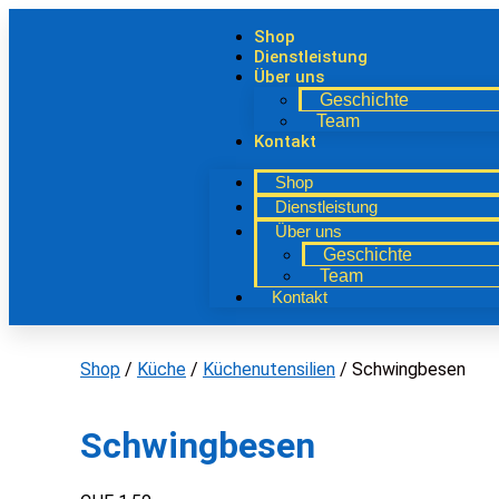
Shop
Dienstleistung
Über uns
Geschichte
Team
Kontakt
Shop
Dienstleistung
Über uns
Geschichte
Team
Kontakt
Shop
/
Küche
/
Küchenutensilien
/ Schwingbesen
Schwingbesen