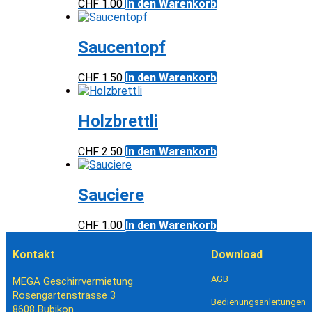
CHF
1.00
In den Warenkorb
Saucentopf
CHF
1.50
In den Warenkorb
Holzbrettli
CHF
2.50
In den Warenkorb
Sauciere
CHF
1.00
In den Warenkorb
Kontakt
Download
AGB
MEGA Geschirrvermietung
Rosengartenstrasse 3
Bedienungsanleitungen
8608 Bubikon