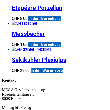
Etagéere Porzellan
CHF
8.00
In den Warenkorb
Messbecher
CHF
1.00
In den Warenkorb
Sektkühler Plexiglas
CHF
23.00
In den Warenkorb
Kontakt
MEGA Geschirrvermietung
Rosengartenstrasse 3
8608 Bubikon
Montag bis Freitag