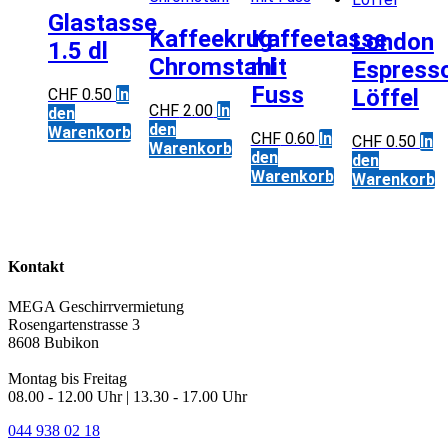
Glastasse
Kaffeekrug
Kaffeetasse
London
1.5 dl
Chromstahl
mit
Espress
Fuss
Löffel
CHF
0.50
In
CHF
2.00
In
den
den
Warenkorb
CHF
0.60
In
CHF
0.50
In
Warenkorb
den
den
Warenkorb
Warenkorb
Kontakt
MEGA Geschirrvermietung
Rosengartenstrasse 3
8608 Bubikon
Montag bis Freitag
08.00 - 12.00 Uhr | 13.30 - 17.00 Uhr
044 938 02 18