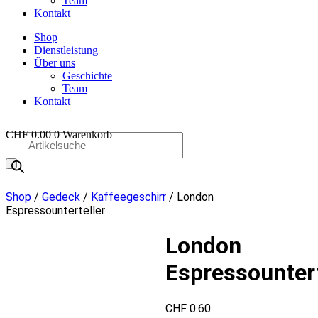
Team
Kontakt
Shop
Dienstleistung
Über uns
Geschichte
Team
Kontakt
CHF
0.00
0
Warenkorb
Products
search
OO
Shop
/
Gedeck
/
Kaffee­­geschirr
/ London
Espressounterteller
London
Espressountert
CHF
0.60