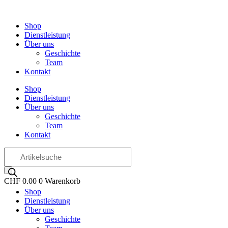
Zum
Inhalt
Shop
wechseln
Dienstleistung
Über uns
Geschichte
Team
Kontakt
Shop
Dienstleistung
Über uns
Geschichte
Team
Kontakt
Products
search
CHF
0.00
0
Warenkorb
Shop
OO
Dienstleistung
Über uns
Geschichte