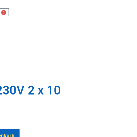
OO
0
230V 2 x 10
enkorb