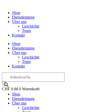
Zum
Inhalt
Shop
wechseln
Dienstleistung
Über uns
Geschichte
Team
Kontakt
Shop
Dienstleistung
Über uns
Geschichte
Team
Kontakt
Products
search
CHF
0.00
0
Warenkorb
Shop
OO
Dienstleistung
Über uns
Geschichte