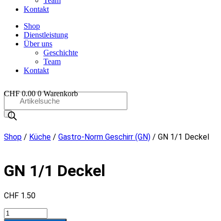
Team
Kontakt
Shop
Dienstleistung
Über uns
Geschichte
Team
Kontakt
CHF
0.00
0
Warenkorb
Products
search
OO
Shop
/
Küche
/
Gastro-Norm Geschirr (GN)
/ GN 1/1 Deckel
GN 1/1 Deckel
CHF
1.50
GN