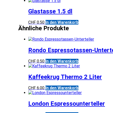
Glastasse 1.5 dl
CHF
0.50
In den Warenkorb
Ähnliche Produkte
Rondo Espressotassen-Unterte
CHF
0.50
In den Warenkorb
Kaffeekrug Thermo 2 Liter
CHF
6.00
In den Warenkorb
London Espressounterteller