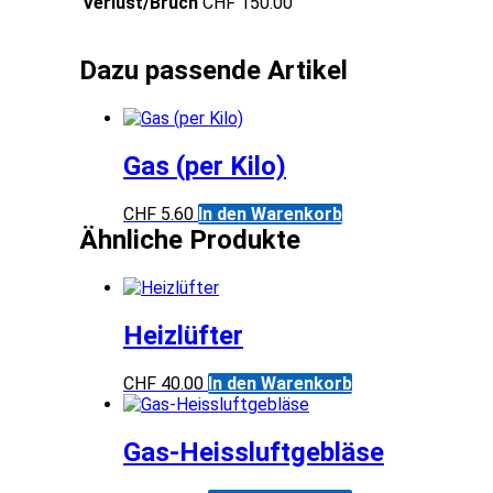
Verlust/Bruch
CHF 150.00
Gas (per Kilo)
CHF
5.60
In den Warenkorb
Ähnliche Produkte
Heizlüfter
CHF
40.00
In den Warenkorb
Gas-Heissluftgebläse