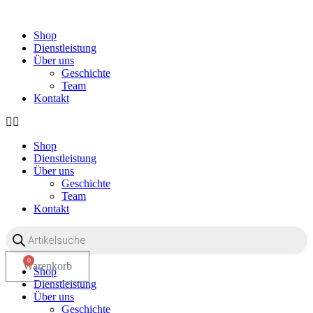
Zum
Inhalt
Shop
wechseln
Dienstleistung
Über uns
Geschichte
Team
Kontakt
Shop
Dienstleistung
Über uns
Geschichte
Team
Kontakt
Products
search
0
Warenkorb
Shop
OO
Dienstleistung
Über uns
Geschichte