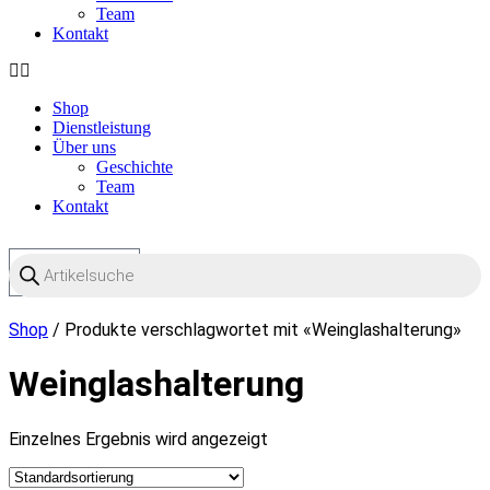
Team
Kontakt
Shop
Dienstleistung
Über uns
Geschichte
Team
Kontakt
Products
0
Warenkorb
search
OO
Shop
/ Produkte verschlagwortet mit «Weinglashalterung»
Weinglashalterung
Einzelnes Ergebnis wird angezeigt