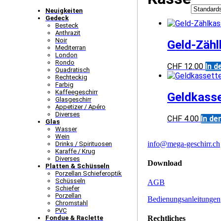
Neuigkeiten
Gedeck
Besteck
Anthrazit
Noir
Geld-Zähl
Mediterran
London
Rondo
CHF
12.00
In 
Quadratisch
Rechteckig
Farbig
Kaffee­­geschirr
Geldkasse
Glasgeschirr
Appetizer / Apéro
Diverses
CHF
4.00
In de
Glas
Wasser
Wein
info@mega-geschirr.ch
Drinks / Spirituosen
Karaffe / Krug
Diverses
Download
Platten & Schüsseln
Porzellan Schieferoptik
Schüsseln
AGB
Schiefer
Porzellan
Bedienungsanleitungen
Chromstahl
PVC
Fondue & Raclette
Rechtliches