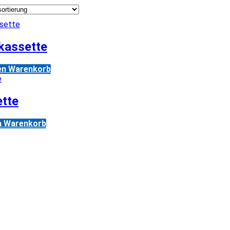
kassette
den Warenkorb
tte
n Warenkorb