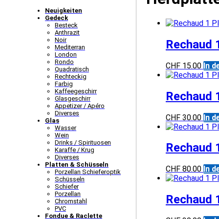
Neuigkeiten
Gedeck
Besteck
Anthrazit
Noir
Rechaud 1
Mediterran
London
Rondo
CHF
15.00
In 
Quadratisch
Rechteckig
Farbig
Kaffee­­geschirr
Rechaud 1
Glasgeschirr
Appetizer / Apéro
Diverses
CHF
30.00
In 
Glas
Wasser
Wein
Drinks / Spirituosen
Rechaud 1
Karaffe / Krug
Diverses
Platten & Schüsseln
CHF
80.00
In 
Porzellan Schieferoptik
Schüsseln
Schiefer
Porzellan
Rechaud 1
Chromstahl
PVC
Fondue & Raclette