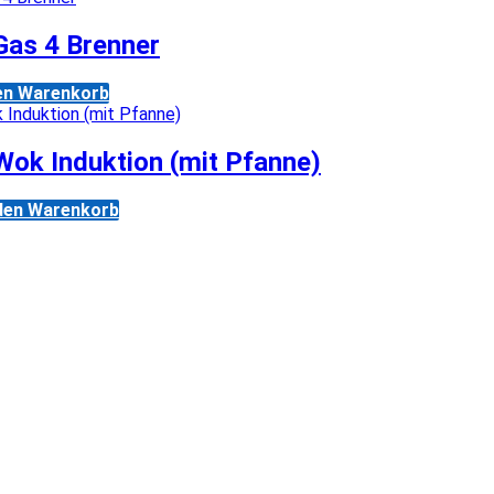
as 4 Brenner
den Warenkorb
ok Induktion (mit Pfanne)
 den Warenkorb