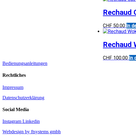
Rechaud G
CHF
50.00
In 
Rechaud W
CHF
100.00
In
Bedienungsanleitungen
Rechtliches
Impressum
Datenschutzerklärung
Social Media
Instagram
Linkedin
Webdesign by ftsystems gmbh