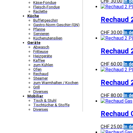
CHF
30.00
In 
Käse-Fondue
Fleisch-Fondue
Raclette
Küche
Rechaud 2
Buffetgeschirr
Gastro-Norm Geschirr (GN)
Pfanne
CHF
30.00
In 
Servieren
Küchenutensilien
Geräte
Abwasch
Rechaud 2
Fritteuse
Heizgeräte
Kaffee
CHF
60.00
In 
zum Kühlen
Ofen
Rechaud
Steamer
Rechaud 
zum Warmhalten / Kochen
Grill
Diverses
CHF
80.00
In 
Mobiliar
Tisch & Stuhl
Tischtücher & Stoffe
Diverses
Rechaud 
CHF
25.00
In 